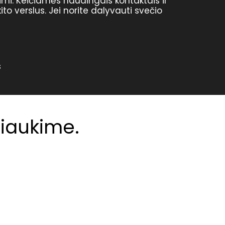
laimi. Keičiamės naudingais kontaktais ir
o verslus. Jei norite dalyvauti svečio
s
biaukime.