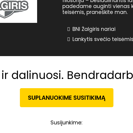
filosofija – besidalinantis 
padedame auginti vienas kit
teisėmis, praneškite man.
BNI Žalgiris nariai
Lankytis svečio teisėmi
ir dalinuosi. Bendradar
SUPLANUOKIME SUSITIKIMĄ
Susijunkime: