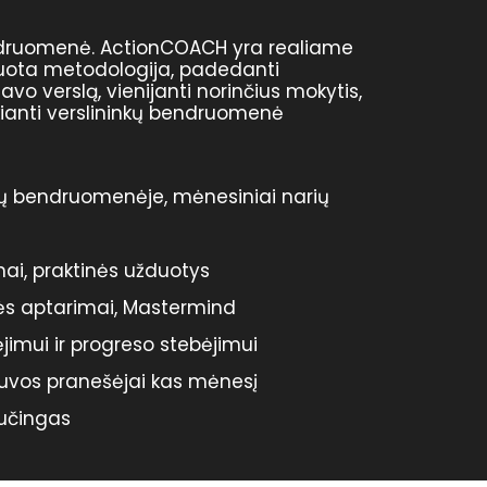
ndruomenė. ActionCOACH yra realiame
izuota metodologija, padedanti
 savo verslą, vienijanti norinčius mokytis,
kianti verslininkų bendruomenė
ų bendruomenėje, mėnesiniai narių
i, praktinės užduotys
dės aptarimai, Mastermind
jimui ir progreso stebėjimui
etuvos pranešėjai kas mėnesį
oučingas