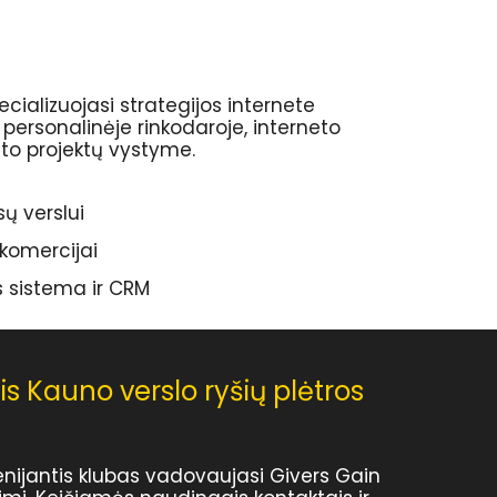
ializuojasi strategijos internete
personalinėje rinkodaroje, interneto
eto projektų vystyme.
sų verslui
komercijai
 sistema ir CRM
sis Kauno verslo ryšių plėtros
ienijantis klubas vadovaujasi Givers Gain