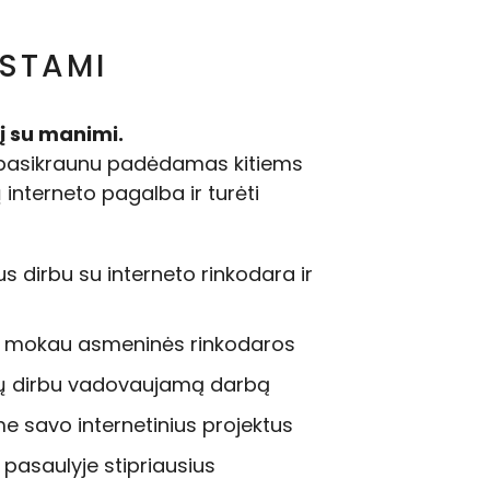
ĮSTAMI
tį su manimi.
 pasikraunu padėdamas kitiems
 interneto pagalba ir turėti
 dirbu su interneto rinkodara ir
i mokau asmeninės rinkodaros
ų dirbu vadovaujamą darbą
 savo internetinius projektus
pasaulyje stipriausius