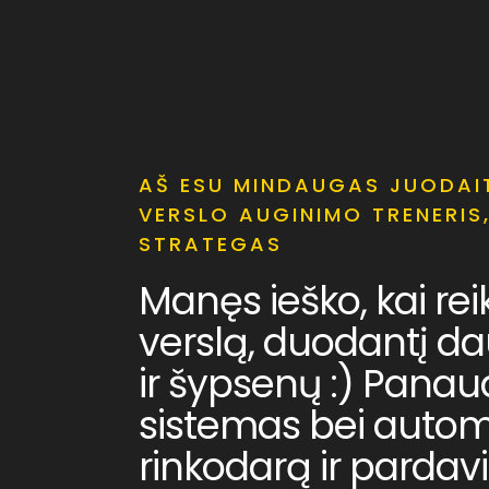
AŠ ESU MINDAUGAS JUODAI
VERSLO AUGINIMO TRENERIS
STRATEGAS
Manęs ieško, kai rei
verslą, duodantį d
ir šypsenų :) Pana
sistemas bei auto
rinkodarą ir pardav