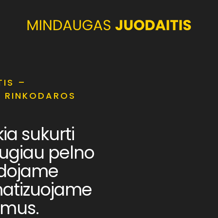
TIS –
, RINKODAROS
kia sukurti
augiau pelno
udojame
matizuojame
imus.