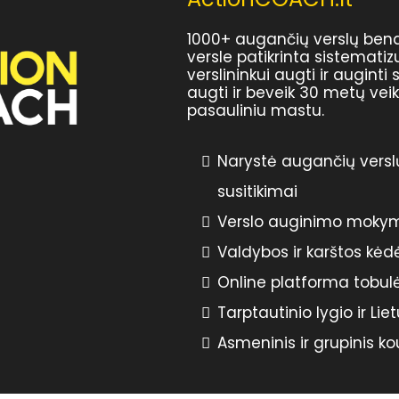
1000+ augančių verslų be
versle patikrinta sistemat
verslininkui augti ir auginti
augti ir beveik 30 metų vei
pasauliniu mastu.
Narystė augančių versl
susitikimai
Verslo auginimo mokyma
Valdybos ir karštos kė
Online platforma tobulė
Tarptautinio lygio ir Li
Asmeninis ir grupinis k