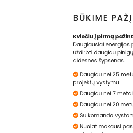
BŪKIME PAŽ
Kviečiu į pirmą pažin
Daugiausiai energijos
uždirbti daugiau pinigų
didesnes šypsenas.
Daugiau nei 25 metus
projektų vystymu
Daugiau nei 7 meta
Daugiau nei 20 met
Su komanda vystome
Nuolat mokausi pas 