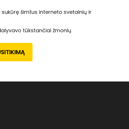
kūrę šimtus interneto svetainių ir
lyvavo tūkstančiai žmonių
SITIKIMĄ