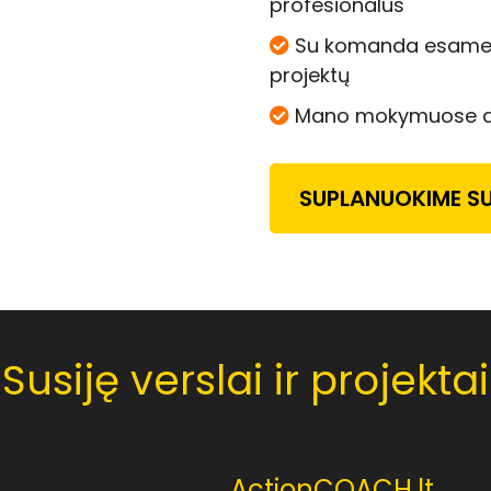
profesionalus
Su komanda esame su
projektų
Mano mokymuose da
SUPLANUOKIME SU
Susiję verslai ir projektai
ActionCOACH.lt