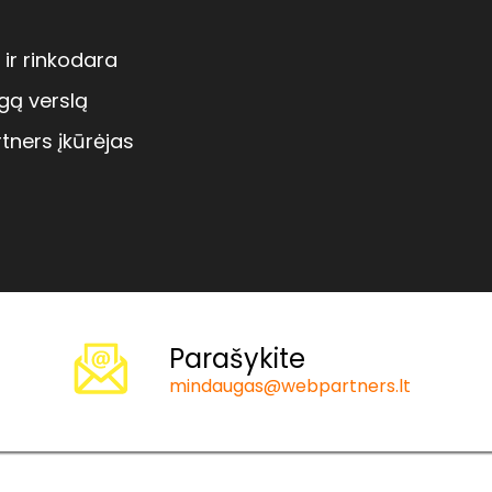
 ir rinkodara
gą verslą
tners įkūrėjas
Parašykite
mindaugas@webpartners.lt