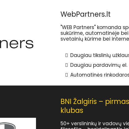
WebPartners.lt
"WEB Partners" komanda spec
sukūrime, automatinėje bei 
svetainių kūrime bei intern
Daugiau tikslinių užklau
Daugiau pardavimų el. 
Automatinės rinkodaros
BNI Žalgiris – pirma
klubas
50+ verslininkų ir vadovų v